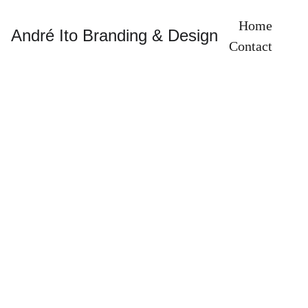
Home
André Ito Branding & Design
Contact
Clique no 
botão abaixo 
para receber o 
seu e-book 